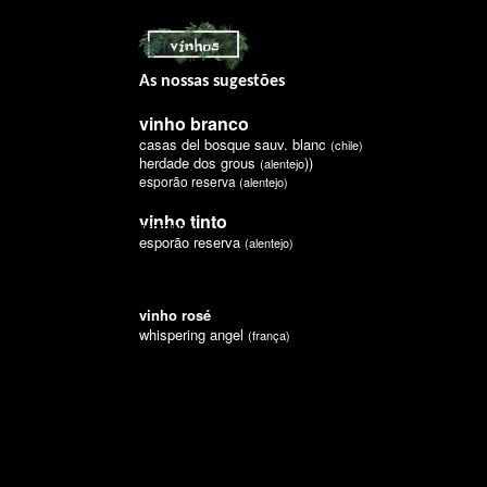
As nossas sugestões
vinho branco
casas del bosque sauv. blanc
(chile)
herdade dos grous
)
)
(alentejo
esporão reserva
(alentejo)
vinho
tinto
vinho branco
vinho branco
esporão reserva
(alentejo)
vinho rosé
whispering angel
(frança)