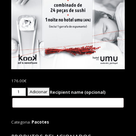
176.00
€
Quantidade
Adicionar
Recipient name
(opcional)
de
Pacote
Romantic
Night
Categoria:
Pacotes